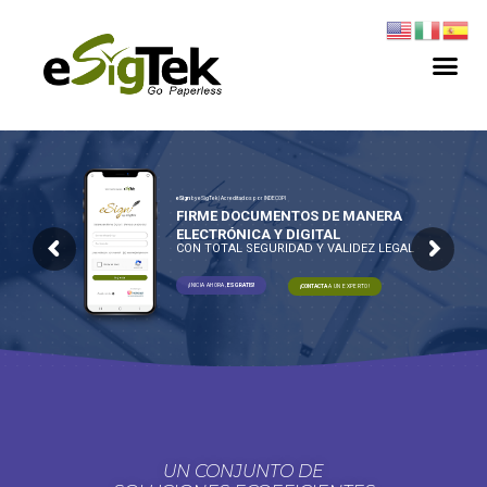
eSign
by eSigTek | Acreditados por INDECOPI
FIRME DOCUMENTOS DE MANERA
ELECTRÓNICA Y DIGITAL
CON TOTAL SEGURIDAD Y VALIDEZ LEGAL
¡INICIA AHORA,
ES GRATIS!
¡CONTACTA
A UN EXPERTO!
UN CONJUNTO DE