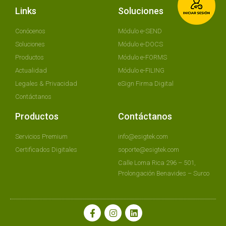
Links
Soluciones
Conócenos
Módulo e-SEND
Soluciones
Módulo e-DOCS
Productos
Módulo e-FORMS
Actualidad
Módulo e-FILING
Legales & Privacidad
eSign Firma Digital
Contáctanos
Productos
Contáctanos
Servicios Premium
info@esigtek.com
Certificados Digitales
soporte@esigtek.com
Calle Loma Rica 296 – 501,
Prolongación Benavides – Surco