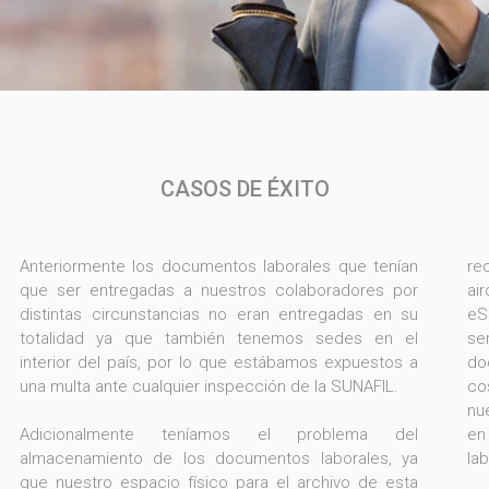
CASOS DE ÉXITO
Anteriormente los documentos laborales que tenían
re
que ser entregadas a nuestros colaboradores por
ai
distintas circunstancias no eran entregadas en su
eS
totalidad ya que también tenemos sedes en el
se
interior del país, por lo que estábamos expuestos a
do
una multa ante cualquier inspección de la SUNAFIL.
co
nu
Adicionalmente teníamos el problema del
en la entrega y recepción de los documentos
la
almacenamiento de los documentos laborales, ya
que nuestro espacio físico para el archivo de esta