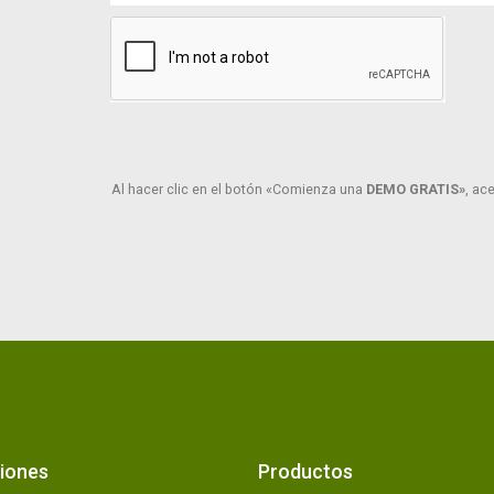
Al hacer clic en el botón «Comienza una
DEMO GRATIS»
, ac
iones
Productos