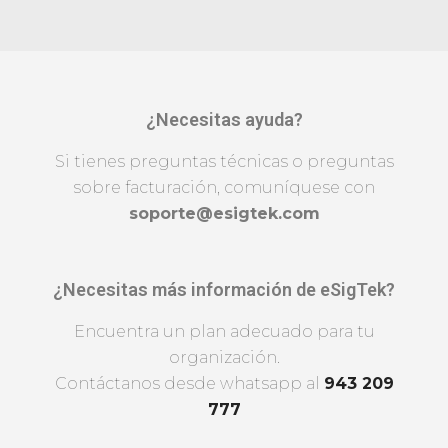
¿Necesitas ayuda?
Si tienes preguntas técnicas o preguntas
sobre facturación, comuníquese con
soporte@esigtek.com
¿Necesitas más información de eSigTek?
Encuentra un plan adecuado para tu
organización.
Contáctanos desde whatsapp al
943 209
777