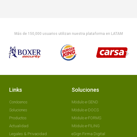
Más de 150,000 usuarios utilizan nuestra plataforma en LATAM
Links
Soluciones
Conócenos
Módulo e-SEND
Soluciones
Módulo e-DOCS
Productos
Módulo e-FORMS
Actualidad
Módulo e-FILING
Legales & Privacidad
eSign Firma Digital