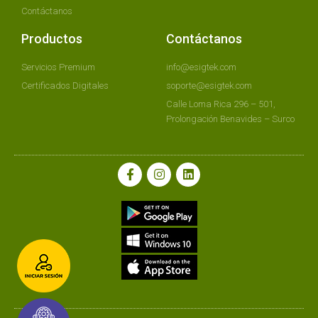
Contáctanos
Productos
Contáctanos
Servicios Premium
info@esigtek.com
Certificados Digitales
soporte@esigtek.com
Calle Loma Rica 296 – 501,
Prolongación Benavides – Surco